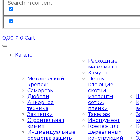
Search in content
0,00
₽
0
Cart
Каталог
Расходные
материалы
Хомуты
Метрический
Ленты
крепеж
клеющие,
Саморезы
скотчи,
Дюбели
изоленты,
Ш
Анкерная
сетки,
К
техника
пленки
в
Заклепки
Такелаж
З
Строительная
Инструмент
к
химия
Крепеж для
К
Индивидуальные
деревянных
ф
средства защиты
конструкций
Э