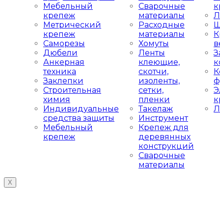
Мебельный
Сварочные
к
крепеж
материалы
Л
Метрический
Расходные
Ш
крепеж
материалы
К
Саморезы
Хомуты
в
Дюбели
Ленты
З
Анкерная
клеющие,
к
техника
скотчи,
К
Заклепки
изоленты,
ф
Строительная
сетки,
Э
химия
пленки
к
Индивидуальные
Такелаж
Л
средства защиты
Инструмент
Мебельный
Крепеж для
крепеж
деревянных
конструкций
Сварочные
материалы
X