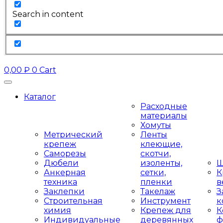
Search in content
0,00
₽
0
Cart
Каталог
Расходные
материалы
Хомуты
Метрический
Ленты
крепеж
клеющие,
Саморезы
скотчи,
Дюбели
изоленты,
Ш
Анкерная
сетки,
К
техника
пленки
в
Заклепки
Такелаж
З
Строительная
Инструмент
к
химия
Крепеж для
К
Индивидуальные
деревянных
ф