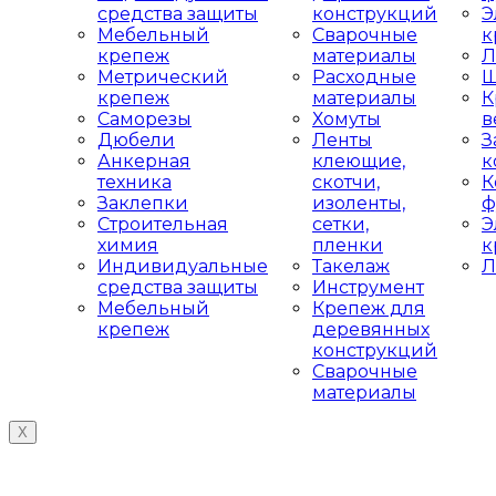
средства защиты
конструкций
Э
Мебельный
Сварочные
к
крепеж
материалы
Л
Метрический
Расходные
Ш
крепеж
материалы
К
Саморезы
Хомуты
в
Дюбели
Ленты
З
Анкерная
клеющие,
к
техника
скотчи,
К
Заклепки
изоленты,
ф
Строительная
сетки,
Э
химия
пленки
к
Индивидуальные
Такелаж
Л
средства защиты
Инструмент
Мебельный
Крепеж для
крепеж
деревянных
конструкций
Сварочные
материалы
X