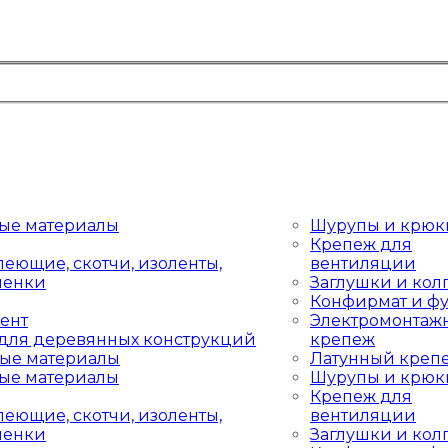
ые материалы
Шурупы и крюк
Крепеж для
леющие, скотчи, изоленты,
вентиляции
пленки
Заглушки и кол
Конфирмат и фу
ент
Электромонтаж
для деревянных конструкций
крепеж
ые материалы
Латунный креп
ые материалы
Шурупы и крюк
Крепеж для
леющие, скотчи, изоленты,
вентиляции
пленки
Заглушки и кол