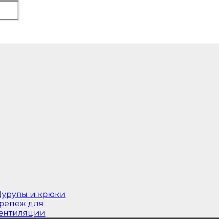
урупы и крюки
репеж для
ентиляции