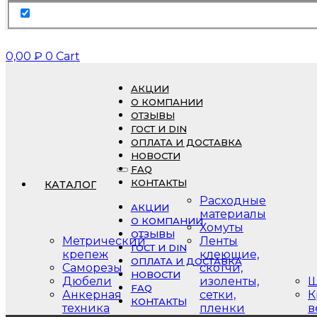
0,00
₽
0
Cart
АКЦИИ
О КОМПАНИИ
ОТЗЫВЫ
ГОСТ И DIN
ОПЛАТА И ДОСТАВКА
НОВОСТИ
FAQ
КОНТАКТЫ
КАТАЛОГ
Расходные
АКЦИИ
материалы
О КОМПАНИИ
Хомуты
ОТЗЫВЫ
Метрический
Ленты
ГОСТ И DIN
крепеж
клеющие,
ОПЛАТА И ДОСТАВКА
Саморезы
скотчи,
НОВОСТИ
Дюбели
изоленты,
Ш
FAQ
Анкерная
сетки,
К
КОНТАКТЫ
техника
пленки
в