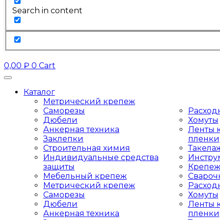
Search in content
0,00
₽
0
Cart
Каталог
Метрический крепеж
Саморезы
Расход
Дюбели
Хомуты
Анкерная техника
Ленты к
Заклепки
пленки
Строительная химия
Такела
Индивидуальные средства
Инстру
защиты
Крепеж
Мебельный крепеж
Свароч
Метрический крепеж
Расход
Саморезы
Хомуты
Дюбели
Ленты к
Анкерная техника
пленки