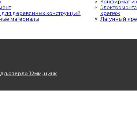
ж
Конфирмат и 
мент
Электромонт
 для деревянных конструкций
крепеж
ные материалы
Латунный кр
дл.сверло 12мм, цинк