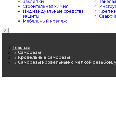
Заклепки
Такела
Строительная химия
Инстру
Индивидуальные средства
Крепеж
защиты
Свароч
Мебельный крепеж
X
Главная
Саморезы
Кровельные саморезы
Саморезы кровельные с мелкой резьбой, у