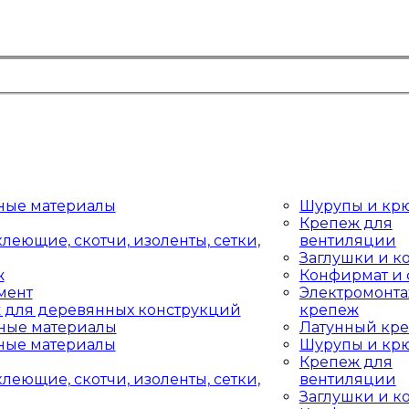
ные материалы
Шурупы и кр
Крепеж для
леющие, скотчи, изоленты, сетки,
вентиляции
Заглушки и к
ж
Конфирмат и 
мент
Электромонт
 для деревянных конструкций
крепеж
ные материалы
Латунный кр
ные материалы
Шурупы и кр
Крепеж для
леющие, скотчи, изоленты, сетки,
вентиляции
Заглушки и к