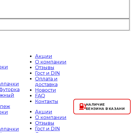
Акции
О компании
юки
Отзывы
Гост и DIN
Оплата и
олпачки
доставка
футорка
Новости
ажный
FAQ
Контакты
НАЛИЧИЕ
епеж
БЕНЗИНА В КАЗАНИ
Акции
юки
О компании
Отзывы
Гост и DIN
олпачки