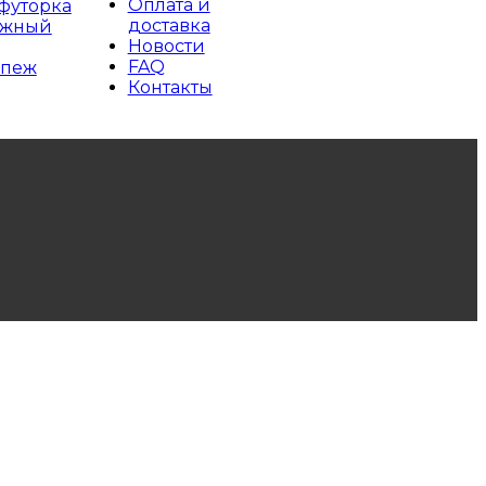
Оплата и
футорка
доставка
ажный
Новости
FAQ
епеж
Контакты